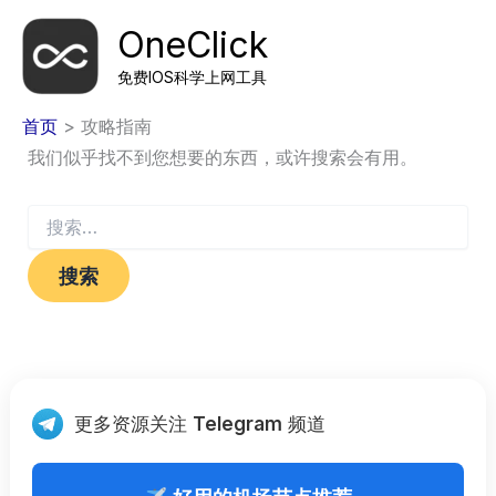
跳
OneClick
至
内
Mai
免费IOS科学上网工具
容
Men
首页
攻略指南
我们似乎找不到您想要的东西，或许搜索会有用。
搜
索：
更多资源关注
Telegram
频道